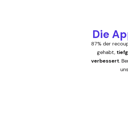
Die Ap
87% der recoup
gehabt,
tief
verbessert
. B
uns