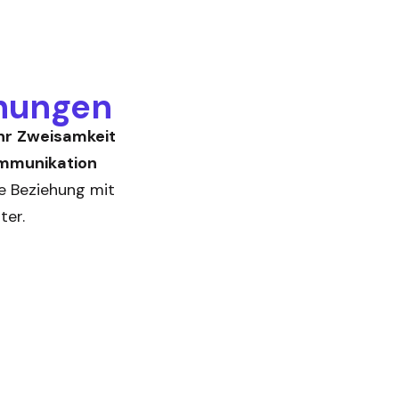
ehungen
hr
Zweisamkeit
mmunikation
re Beziehung mit
ter.